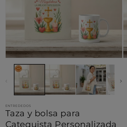
Abrir
Ab
elemento
el
multimedia
mu
1
2
en
en
una
un
ventana
ve
modal
mo
ENTREDEDOS
Taza y bolsa para
Catequista Personalizada