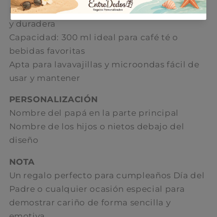
Material: cerámica de alta calidad resistente
y duradera
Capacidad: 300 ml ideal para café té o
bebidas favoritas
Apta para lavavajillas y microondas fácil de
usar y mantener
PERSONALIZACIÓN
Nombre del papá en la parte principal
Nombre de los hijos o nietos debajo del
diseño
NOTA
Un regalo perfecto para cumpleaños Día del
Padre o cualquier ocasión especial para
demostrar cariño de forma sencilla y
emotiva