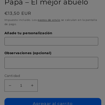
Papá – El mejor abuelo
Precio
€13,50 EUR
habitual
Impuesto incluido. Los
gastos de envío
se calculan en la pantalla
de pago.
Añade tu personalización
Observaciones (opcional)
Cantidad
Reducir
Aumentar
cantidad
cantidad
para
para
Taza
Taza
Agregar al carrito