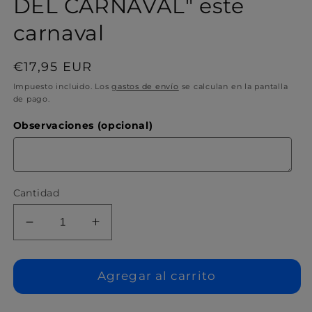
DEL CARNAVAL" este
carnaval
Precio
€17,95 EUR
habitual
Impuesto incluido. Los
gastos de envío
se calculan en la pantalla
de pago.
Observaciones (opcional)
Cantidad
Reducir
Aumentar
cantidad
cantidad
para
para
Sorprende
Sorprende
Agregar al carrito
con
con
el
el