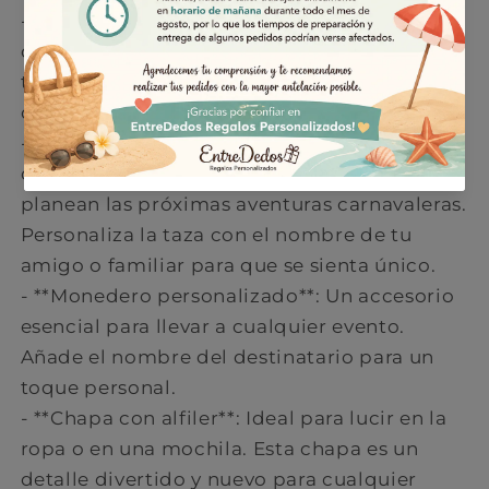
- **Caja con etiqueta personalizada**: Una
caja kratz decorada con una etiqueta
temática de carnaval que hará sonreír a
quien la reciba.
- **Taza personalizada**: Perfecta para
disfrutar de una bebida caliente mientras se
planean las próximas aventuras carnavaleras.
Personaliza la taza con el nombre de tu
amigo o familiar para que se sienta único.
- **Monedero personalizado**: Un accesorio
esencial para llevar a cualquier evento.
Añade el nombre del destinatario para un
toque personal.
- **Chapa con alfiler**: Ideal para lucir en la
ropa o en una mochila. Esta chapa es un
detalle divertido y nuevo para cualquier