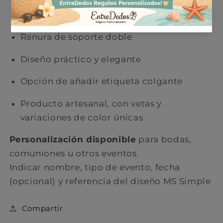
Bambú lacado, material ecológico
Ranura de soporte doble
Diseño práctico y elegante
Opción de añadir etiqueta colgante
Producto artesanal, con vetas y
variaciones de color únicas
Personalización disponible
para bodas,
comuniones u otros eventos.
Indicar nombre, tipo de evento, fecha
(opcional) y referencia del diseño MS Simple
C ompartir