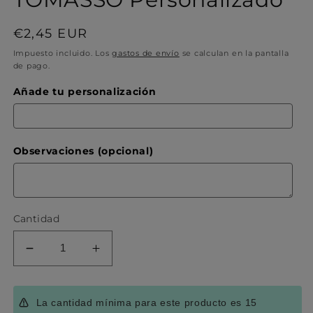
Precio
€2,45 EUR
habitual
Impuesto incluido. Los
gastos de envío
se calculan en la pantalla
de pago.
Añade tu personalización
Observaciones (opcional)
Cantidad
Reducir
Aumentar
cantidad
cantidad
para
para
Soporte
Soporte
La cantidad mínima para este producto es 15