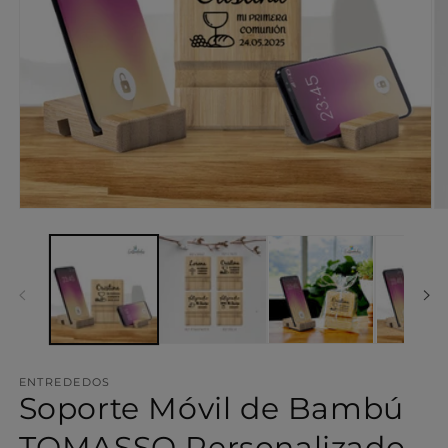
Abrir
Ab
elemento
el
multimedia
mu
1
2
en
en
una
un
ventana
ve
modal
mo
ENTREDEDOS
Soporte Móvil de Bambú
TOMASSO Personalizado