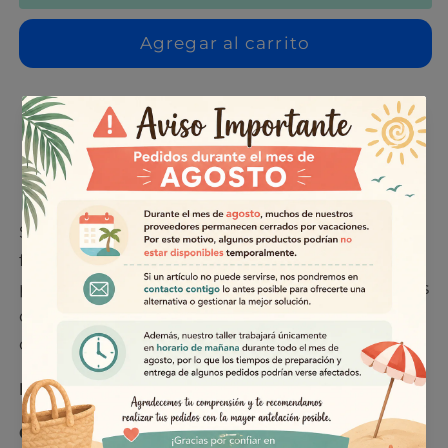
Móvil
Móvil
de
de
Agregar al carrito
Bambú
Bambú
TOMASSO
TOMASSO
Personalizado
Personalizado
Retiro disponible en
Taller
Normalmente está listo en 5 días o más
Ver información de la tienda
Soporte para smartphones y tablets
fabricado en bambú lacado resistente, ideal
para escritorios, mesitas de noche o espacios
de trabajo. Cuenta con ranura en ambas
caras para mayor comodidad y estabilidad.
Medidas:
6 × 2 × 8 cm
Características: