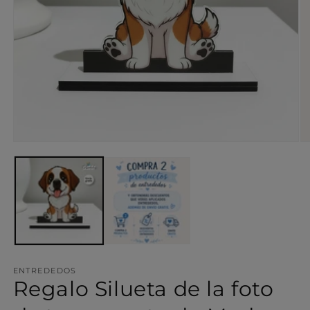
Abrir
Ab
elemento
el
multimedia
mu
1
2
en
en
una
un
ventana
ve
modal
mo
ENTREDEDOS
Regalo Silueta de la foto