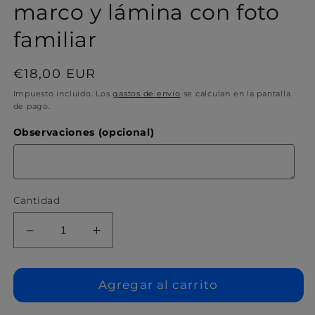
marco y lámina con foto
familiar
Precio
€18,00 EUR
habitual
Impuesto incluido. Los
gastos de envío
se calculan en la pantalla
de pago.
Observaciones (opcional)
Cantidad
Reducir
Aumentar
cantidad
cantidad
para
para
Recuerdos
Recuerdos
Agregar al carrito
navideños:
navideños: