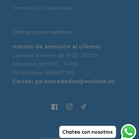
Términos y Condiciones
Contacta con nosotros
Horario de atención al cliente:
Lunes a Viernes de 9:00 -20:00
Sábados de 9:00 - 14:00
WhatsApp: 686921755
Correo: pp.entrededos@outlook.es
Facebook
Instagram
TikTok
Chatea con nosotros
© 2026,
Entrededos
Tecnología de Shopify