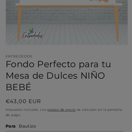
Abrir
elemento
multimedia
ENTREDEDOS
1
Fondo Perfecto para tu
en
una
Mesa de Dulces NIÑO
ventana
modal
BEBÉ
Precio
€43,00 EUR
habitual
Impuesto incluido. Los
gastos de envío
se calculan en la pantalla
de pago.
Para
Bautizo