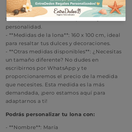
- **Lona impresa personalizada**: Diseñada
solo para ti, con un estilo que refleje tu
personalidad.
- **Medidas de la lona**: 160 x 100 cm, ideal
para resaltar tus dulces y decoraciones.
- **Otras medidas disponibles**: ¿Necesitas
un tamaño diferente? No dudes en
escribirnos por WhatsApp y te
proporcionaremos el precio de la medida
que necesites. Esta medida es la más
demandada, ¡pero estamos aquí para
adaptarnos a ti!
Podrás personalizar tu lona con:
- **Nombre**: María