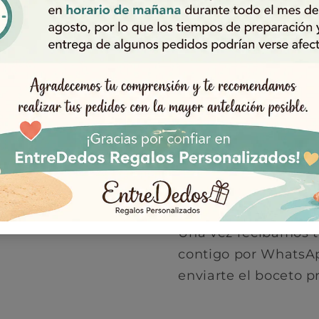
Material: 100% algod
Corte: Manga corta, 
Personalización
Rellena la casilla de
Nombres
Adjunta tus fotogr
Color disponible:
Bl
Una vez recibamos t
contigo por WhatsAp
enviarte el boceto p