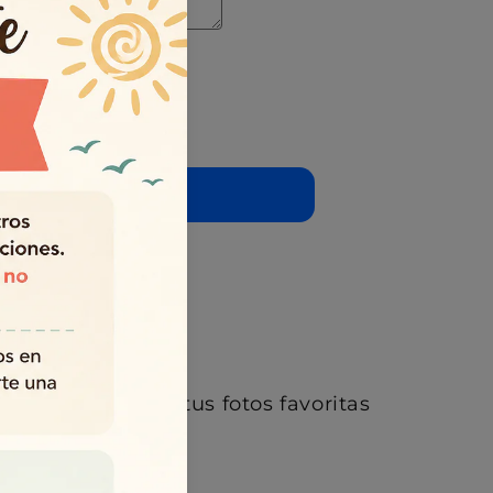
r
a
gar al carrito
Mujer
ler
en 5 días o más
 tienda
re/ Mujer – Con tus fotos favoritas