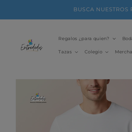
Ir
directamente
BUSCA NUESTROS PR
al contenido
Regalos ¿para quien?
Bod
Tazas
Colegio
Mercha
Ir
directamente
a la
información
del producto