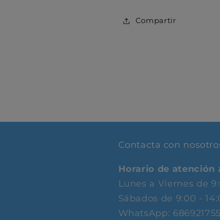
C ompartir
Contacta con nosotro
Horario de atención a
Lunes a Viernes de 9
Sábados de 9:00 - 14
WhatsApp: 68692175