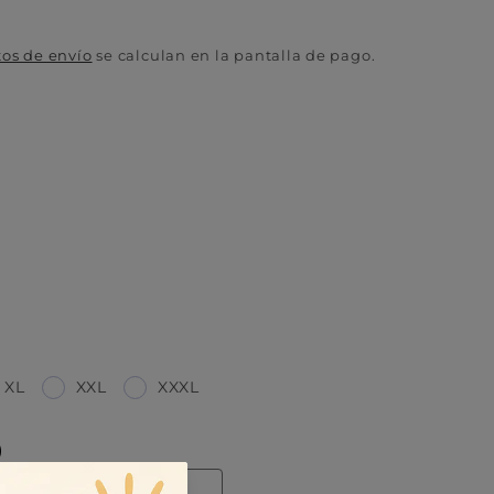
tos de envío
se calculan en la pantalla de pago.
XL
XXL
XXXL
)