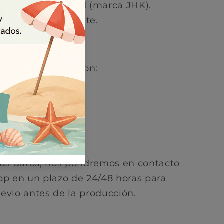
ón de alta calidad (marca JHK).
cómoda y resistente.
 personalización con:
afías
anca
us datos, nos pondremos en contacto
p en un plazo de 24/48 horas para
revio antes de la producción.