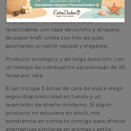
parafina, dejando además un mínimo de
residuos.
Se presentan en frascos de vidrio
reutilizables con tapa de corcho y etiqueta
de papel kraft unida con hilo de yute,
aportando un estilo natural y elegante.
Producto ecológico y de larga duración, con
un tiempo de combustión aproximado de 20
horas por vela.
El set incluye 3 botes de cera de soja a elegir
según disponibilidad en tienda y un
quemador de diseño moderno. Si algún
producto no estuviera en stock, nos
pondremos en contacto contigo para ofrecer
alternativas similares en aromas y estilo.