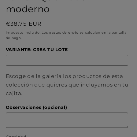
moderno
Precio
€38,75 EUR
habitual
Impuesto incluido. Los
gastos de envío
se calculan en la pantalla
de pago.
VARIANTE: CREA TU LOTE
Escoge de la galería los productos de esta
colección que quieres que incluyamos en tu
cajita.
Observaciones (opcional)
Cantidad