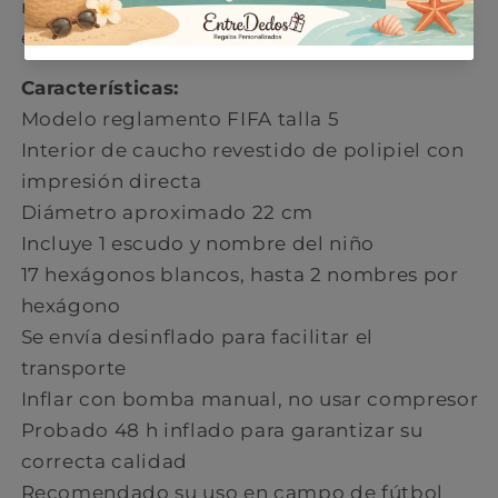
metacrilato para exponerlo después del
evento.
Características:
Modelo reglamento FIFA talla 5
Interior de caucho revestido de polipiel con
impresión directa
Diámetro aproximado 22 cm
Incluye 1 escudo y nombre del niño
17 hexágonos blancos, hasta 2 nombres por
hexágono
Se envía desinflado para facilitar el
transporte
Inflar con bomba manual, no usar compresor
Probado 48 h inflado para garantizar su
correcta calidad
Recomendado su uso en campo de fútbol