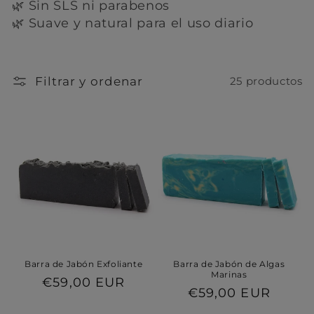
c
🌿 Sin SLS ni parabenos
🌿 Suave y natural para el uso diario
i
ó
n
Filtrar y ordenar
25 productos
:
Barra de Jabón Exfoliante
Barra de Jabón de Algas
Marinas
Precio
€59,00 EUR
Precio
€59,00 EUR
habitual
habitual