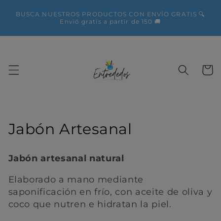
Ir
directamente
BUSCA NUESTROS PRODUCTOS CON ENVÍO GRATIS 🔍
al contenido
Envió gratis a partir de 150 🚚
Carrito
C
Jabón Artesanal
o
Jabón artesanal natural
l
Elaborado a mano mediante
e
saponificación en frío, con aceite de oliva y
c
coco que nutren e hidratan la piel.