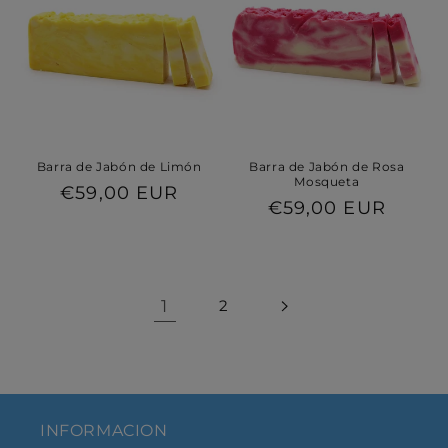
Barra de Jabón de Limón
Barra de Jabón de Rosa
Mosqueta
Precio
€59,00 EUR
Precio
€59,00 EUR
habitual
habitual
1
2
INFORMACION