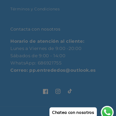
Términos y Condiciones
Contacta con nosotros
Horario de atención al cliente:
Lunes a Viernes de 9:00 -20:00
Sábados de 9:00 - 14:00
WhatsApp: 686921755
Correo: pp.entrededos@outlook.es
Facebook
Instagram
TikTok
Chatea con nosotros