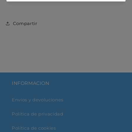
-
-
Floral
Floral
Cuadrado
Cuadrado
(Colores
(Colores
C ompartir
Surtidos)
Surtidos)
INFORMACION
Envíos y devoluciones
Política de privacidad
Política de cookies