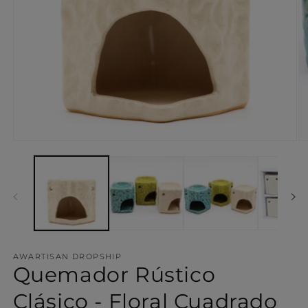
Abrir
Ab
elemento
el
multimedia
mu
1
2
en
en
una
un
ventana
ve
modal
mo
AWARTISAN DROPSHIP
Quemador Rústico
Clásico - Floral Cuadrado